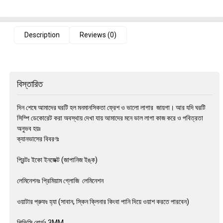
Description
Reviews (0)
বিস্তারিত
দিন শেষে আমাদের ঘরটি হল মনমানসিকতা ফ্রেশ ও ভালো লাগার জায়গা। আর যদি ঘরটি
সিম্পি ডেকোরেট করা অবস্থায় দেখা যায় আমাদের মনে ভাল লাগা কাজ করে ও পবিত্রতা
অনুভব হয়ঃ
ক্যানভাসের বিবরণঃ
প্রিন্টঃ ইকো ইনজেক্ট (জাপানিজ ইঙ্ক)
লেমিনেশনঃ প্রিমিয়াম গ্লোজি লেমিনেশন
ওয়াটার প্রুফঃ হ্যা (সাবান, স্কিন ক্লিনার কিংবা পানি দিয়ে ওয়াশ করতে পারবেন)
পিভিসি বোর্ডঃ 3MM