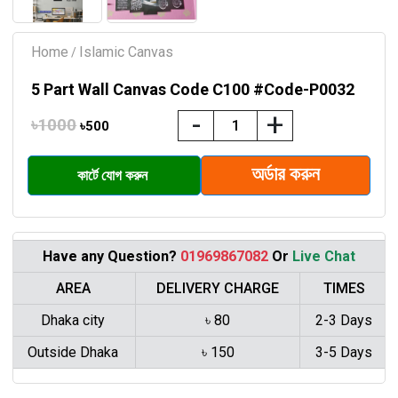
Home
Islamic Canvas
/
5 Part Wall Canvas Code C100 #Code-P0032
-
+
৳1000
৳500
Have any Question?
01969867082
Or
Live Chat
AREA
DELIVERY CHARGE
TIMES
Dhaka city
৳ 80
2-3 Days
Outside Dhaka
৳ 150
3-5 Days